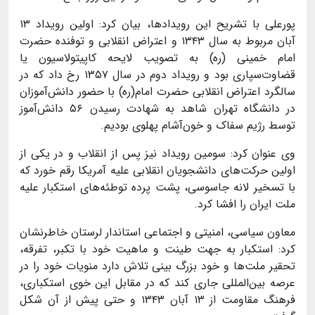
پورعلی با تشریح این رویدادها، بیان کرد: اولین رویداد
۱۳
آبان مربوط به سال
۱۳۴۳
و اعتراض انقلابی و توفنده حضرت
امام خمینی (ره) به تصویب لایحه کاپیتولاسیون یا
قضاوت‌سپاری بود و رویداد دوم در سال
۱۳۵۷
رخ داد که در
سالگرد اعتراض انقلابی حضرت امام(ره) با حضور دانش‌آموزان
در دانشگاه تهران شاهد به شهادت رسیدن
۵۶
دانش‌آموز
توسط رژیم سفاک و خون‌آشام پهلوی بودیم
.
وی عنوان کرد: سومین رویداد نیز پس از انقلاب و در یکی از
اولین حرکت‌های دانشجویان انقلابی علیه آمریکا رقم خورد که
با تسخیر لانه جاسوسی، پشت پرده توطئه‌های استکبار علیه
ملت ایران را افشا کرد
.
معاون سیاسی، امنیتی و اجتماعی استاندار لرستان خاطرنشان
کرد: استکبار به جهت طینت و ماهیت خود با تکبر، تفرقه،
تحقیر ملت‌ها و خود بزرگ ‌بینی تلاش دارد منویات خود را در
عرصه بین‌المللی جاری کند که در مقابل این خوی استکباری،
فرهنگ مقاومت از
۱۳
آبان
۱۳۴۳
و حتی پیش از آن شکل