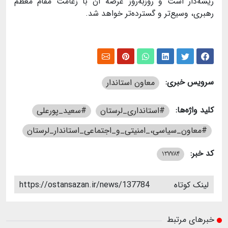
ریشه‌دار است و روزبه‌روز عرصه آن با زعامت مقام معظم
رهبری، وسیع‌تر و گسترده‌تر خواهد شد
.
سرویس خبری:
معاون استاندار
کلید واژه‌ها:
#استانداری_لرستان
#سعید_پورعلی
#معاون_سیاسی،_امنیتی_و_اجتماعی_استاندار_لرستان
کد خبر:
137784
لینک کوتاه
https://ostansazan.ir/news/137784
خبرهای مرتبط