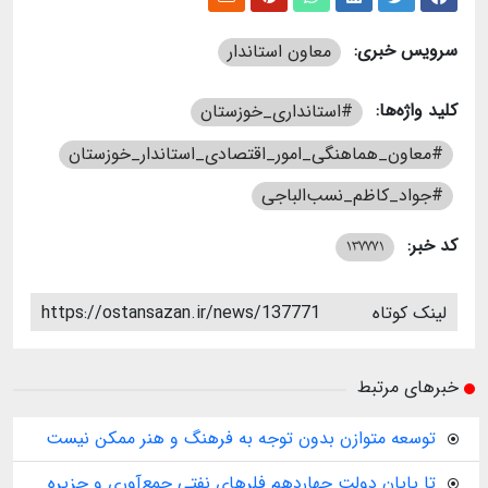
سرویس خبری:
معاون استاندار
کلید واژه‌ها:
#استانداری_خوزستان
#معاون_هماهنگی_امور_اقتصادی_استاندار_خوزستان
#جواد_کاظم_نسب‌الباجی
کد خبر:
137771
لینک کوتاه
https://ostansazan.ir/news/137771
خبرهای مرتبط
توسعه متوازن بدون توجه به فرهنگ و هنر ممکن نیست
تا پایان دولت چهاردهم فلرهای نفتی جمع‌آوری و جزیره