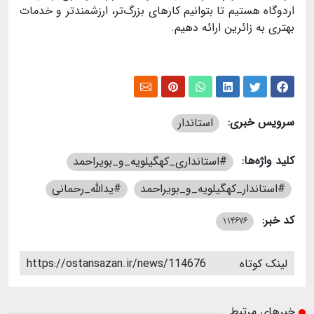
اردوگاه هستیم تا بتوانیم کارهای بزرگ‌تر، ارزشمندتر و خدمات
بهتری به زائرین ارائه دهیم.
سرویس خبری:
استاندار
کلید واژه‌ها:
#استانداری_کهگیلویه_و_بویراحمد
#استاندار_کهگیلویه_و_بویراحمد
#یدالله_رحمانی
کد خبر:
114676
لینک کوتاه
https://ostansazan.ir/news/114676
خبرهای مرتبط